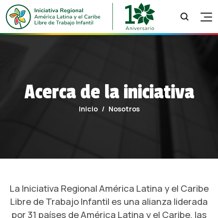
INICIO
SEGUIMIENTO
RECURSOS
OBSERVANDO EL TRABAJO INFANTIL
NOSOTROS
Acerca de la iniciativa
¿QUÉ HACER FRENTE AL TRABAJO INFANTIL?
NOTICIAS
Inicio
Nosotros
ACERCA DE LA INICIATIVA
PUBLICACIONES
MIRTI
MODELO DE RIESGO DE TRABAJO INFANTIL
¿QUIÉNES SOMOS?
BUENAS PRÁCTICAS
¿CÓMO TRABAJAMOS?
CAJAS DE HERRAMIENTAS
OBSERVATORIO REGIONAL
HISTORIA DE LA IR
FORMACIÓN
La Iniciativa Regional América Latina y el Caribe
AGENDA 2030
ACTIVISMO
Libre de Trabajo Infantil es una alianza liderada
LOGROS
por 31 países de América Latina y el Caribe, las