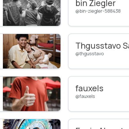
bin Ziegler
@bin-ziegler-588438
Thgusstavo S
@thgusstavo
fauxels
@fauxels