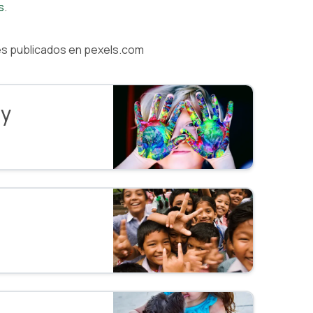
s
.
res publicados en pexels.com
ey