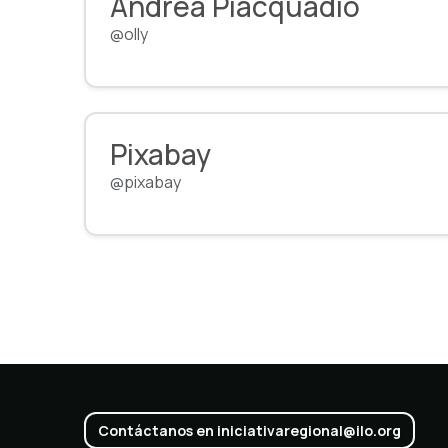
Andrea Piacquadio
@olly
Pixabay
@pixabay
Contáctanos en iniciativaregional@ilo.org