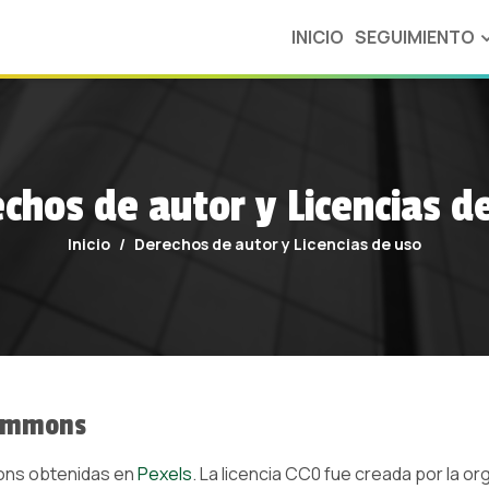
INICIO
SEGUIMIENTO
OBSERVANDO EL 
chos de autor y Licencias d
Inicio
Derechos de autor y Licencias de uso
MIRTI
MODELO DE RIESGO
DE TRABAJO
INFANTIL
Commons
ons obtenidas en
Pexels
. La licencia CC0 fue creada por la 