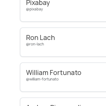
Pixabay
@pixabay
Ron Lach
@ron-lach
William Fortunato
@william-fortunato