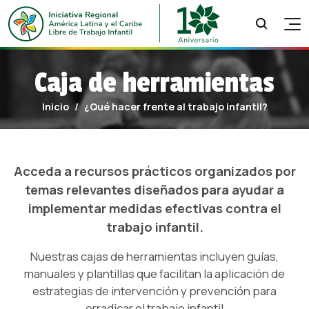
INICIO
Caja de herramientas
SEGUIMIENTO
RECURSOS
Inicio
¿Qué hacer frente al trabajo infantil?
OBSERVANDO EL TRABAJO INFANTIL
NOSOTROS
¿QUÉ HACER FRENTE AL TRABAJO INFANTIL?
NOTICIAS
ACERCA DE LA INICIATIVA
PUBLICACIONES
Acceda a recursos prácticos organizados por
MIRTI
MODELO DE RIESGO DE TRABAJO INFANTIL
¿QUIÉNES SOMOS?
temas relevantes diseñados para ayudar a
BUENAS PRÁCTICAS
implementar medidas efectivas contra el
¿CÓMO TRABAJAMOS?
CAJAS DE HERRAMIENTAS
trabajo infantil.
OBSERVATORIO REGIONAL
HISTORIA DE LA IR
FORMACIÓN
Nuestras cajas de herramientas incluyen guías,
AGENDA 2030
ACTIVISMO
manuales y plantillas que facilitan la aplicación de
estrategias de intervención y prevención para
LOGROS
erradicar el trabajo infantil