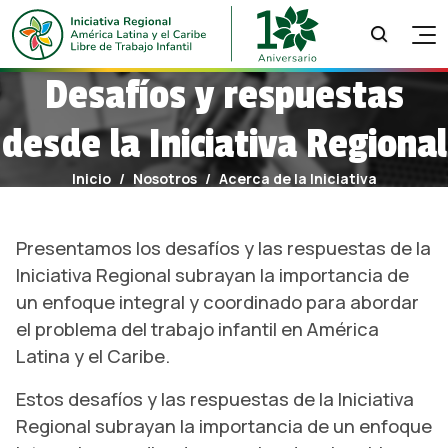
INICIO
Desafíos y respuestas
SEGUIMIENTO
desde la Iniciativa Regional
RECURSOS
OBSERVANDO EL TRABAJO INFANTIL
NOSOTROS
Inicio
Nosotros
Acerca de la Iniciativa
¿QUÉ HACER FRENTE AL TRABAJO INFANTIL?
NOTICIAS
ACERCA DE LA INICIATIVA
PUBLICACIONES
Presentamos los desafíos y las respuestas de la
MIRTI
MODELO DE RIESGO DE TRABAJO INFANTIL
¿QUIÉNES SOMOS?
Iniciativa Regional subrayan la importancia de
BUENAS PRÁCTICAS
un enfoque integral y coordinado para abordar
¿CÓMO TRABAJAMOS?
CAJAS DE HERRAMIENTAS
el problema del trabajo infantil en América
OBSERVATORIO REGIONAL
HISTORIA DE LA IR
FORMACIÓN
Latina y el Caribe.
AGENDA 2030
ACTIVISMO
Estos desafíos y las respuestas de la Iniciativa
Regional subrayan la importancia de un enfoque
LOGROS