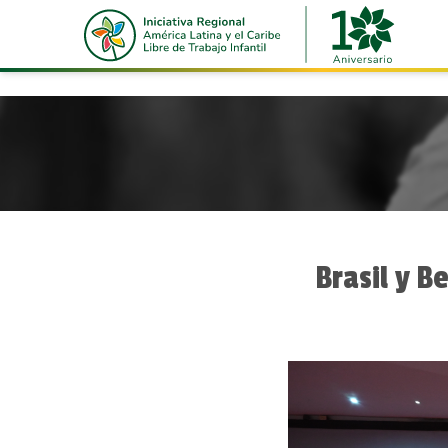
http://oitiniciativaregional.interdev.online/storage/app/u
Brasil y B