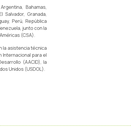
 Argentina, Bahamas,
El Salvador, Granada,
guay, Perú, República
Venezuela, junto con la
s Américas (CSA).
n la asistencia técnica
 Internacional para el
esarrollo (AACID), la
ados Unidos (USDOL).