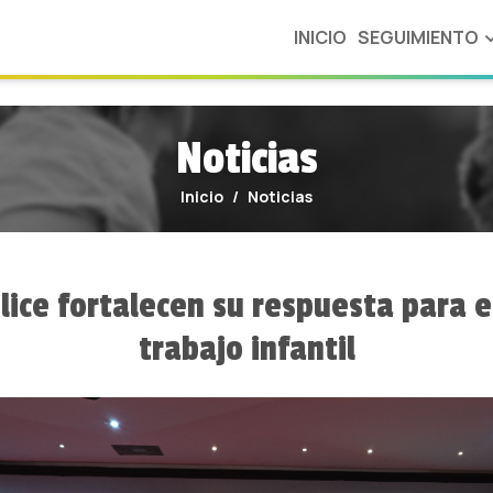
ploads/public/66f/192/55c/66f19255c34f9499520698.jpg
INICIO
SEGUIMIENTO
Noticias
OBSERVANDO EL 
Inicio
Noticias
MIRTI
MODELO DE RIESGO
DE TRABAJO
elice fortalecen su respuesta para e
INFANTIL
trabajo infantil