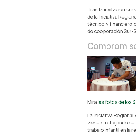
Tras la invitación cu
de la Iniciativa Region
técnico y financiero 
de cooperación Sur-Su
Compromiso p
Mira
las fotos de los 
La iniciativa Regional
vienen trabajando de f
trabajo infantil en la r