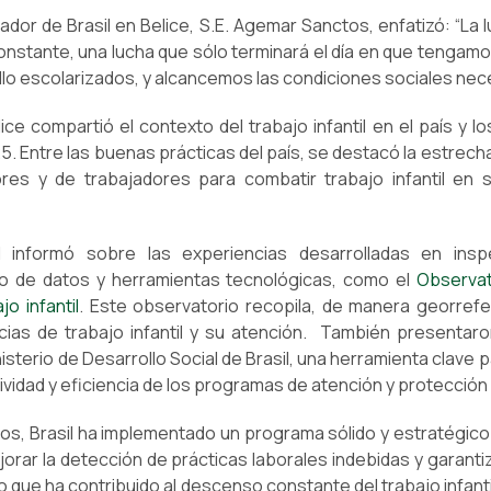
ador de Brasil en Belice, S.E. Agemar Sanctos, enfatizó: “La l
 constante, una lucha que sólo terminará el día en que tengamo
llo escolarizados, y alcancemos las condiciones sociales nece
lice compartió el contexto del trabajo infantil en el país y l
. Entre las buenas prácticas del país, se destacó la estrech
es y de trabajadores para combatir trabajo infantil en
l informó sobre las experiencias desarrolladas en ins
so de datos y herramientas tecnológicas, como el
Observat
jo infantil
. Este observatorio recopila, de manera georref
cias de trabajo infantil y su atención. También presentar
isterio de Desarrollo Social de Brasil, una herramienta clave p
ividad y eficiencia de los programas de atención y protección 
s, Brasil ha implementado un programa sólido y estratégico
jorar la detección de prácticas laborales indebidas y garanti
lo que ha contribuido al descenso constante del trabajo infantil